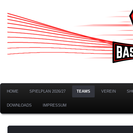
BTS Neustadt Bremen 
HOME
SPIELPLAN 2026/27
TEAMS
VEREIN
SH
DOWNLOADS
IMPRESSUM