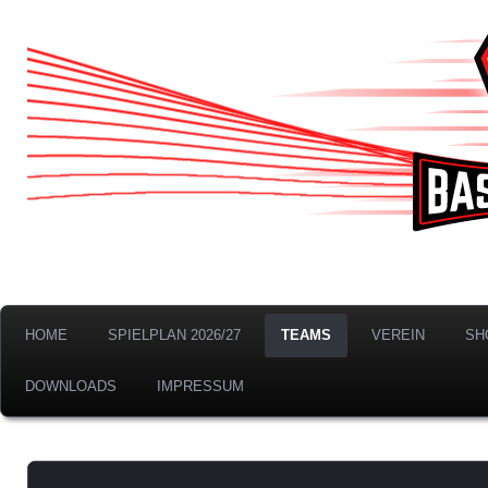
BTS Neustadt Bremen 
HOME
SPIELPLAN 2026/27
TEAMS
VEREIN
SH
DOWNLOADS
IMPRESSUM