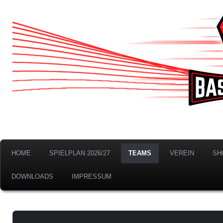
BTS Neustadt Bremen 
HOME
SPIELPLAN 2026/27
TEAMS
VEREIN
SH
DOWNLOADS
IMPRESSUM